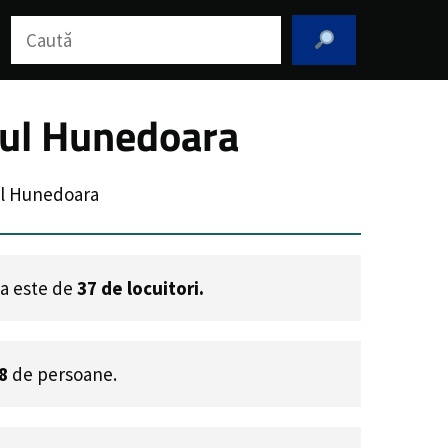
Caută
țul Hunedoara
ul Hunedoara
na este de
37
de locuitori.
8
de persoane.