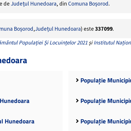
ne de
Județul Hunedoara
, din
Comuna Boșorod
.
muna Boșorod
,
Județul Hunedoara
) este
337099
.
mântul Populației Și Locuințelor 2021
și
Institutul Națion
nedoara
Populație Municipi
l Hunedoara
Populație Municip
țul Hunedoara
Populație Municipi