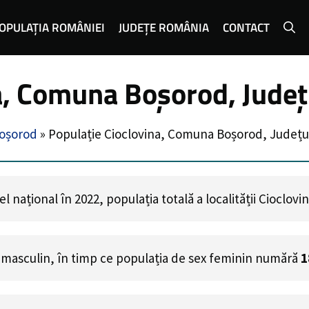
OPULAȚIA ROMÂNIEI
JUDEȚE ROMÂNIA
CONTACT
na, Comuna Boșorod, Jude
oșorod
»
Populație Cioclovina, Comuna Boșorod, Județ
 național în 2022, populația totală a localității Cioclovi
 masculin, în timp ce populația de sex feminin numără
1