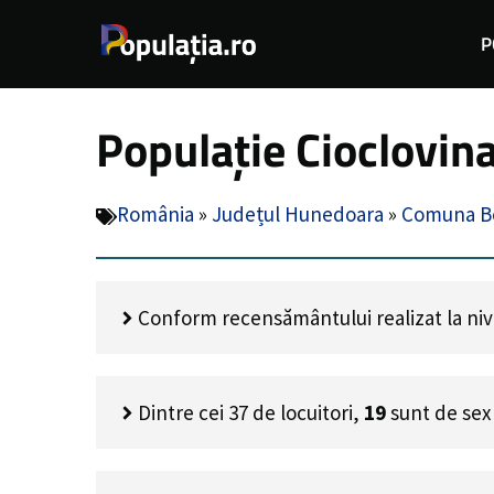
Sari
P
la
conținut
Populație Cioclovi
România
»
Județul Hunedoara
»
Comuna B
Conform recensământului realizat la nivel
Dintre cei
37
de locuitori,
19
sunt de sex