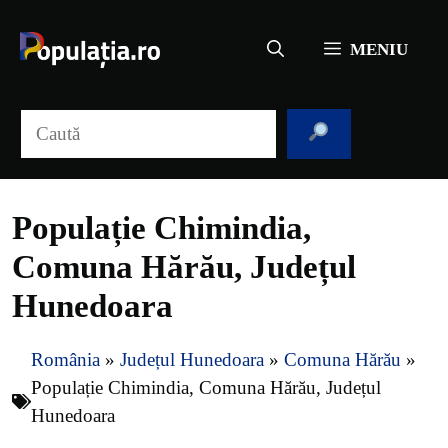
Sari
la
MENIU
conținut
Caută
Populație Chimindia,
Comuna Hărău, Județul
Hunedoara
România
»
Județul Hunedoara
»
Comuna Hărău
»
Populație Chimindia, Comuna Hărău, Județul
Hunedoara