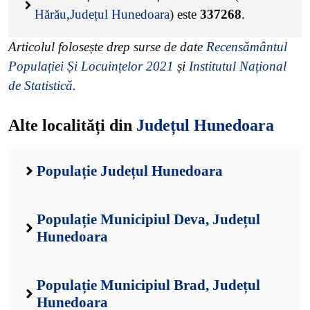
Hărău
,
Județul Hunedoara
) este
337268
.
Articolul folosește drep surse de date
Recensământul
Populației Și Locuințelor 2021
și
Institutul Național
de Statistică
.
Alte localități din
Județul Hunedoara
Populație Județul Hunedoara
Populație Municipiul Deva, Județul
Hunedoara
Populație Municipiul Brad, Județul
Hunedoara