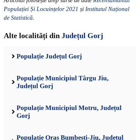
Articolul folosește drep surse de date
Recensământul
Populației Și Locuințelor 2021
și
Institutul Național
de Statistică
.
Alte localități din
Județul Gorj
Populație Județul Gorj
Populație Municipiul Târgu Jiu,
Județul Gorj
Populație Municipiul Motru, Județul
Gorj
Populație Oraș Bumbești-Jiu, Județul