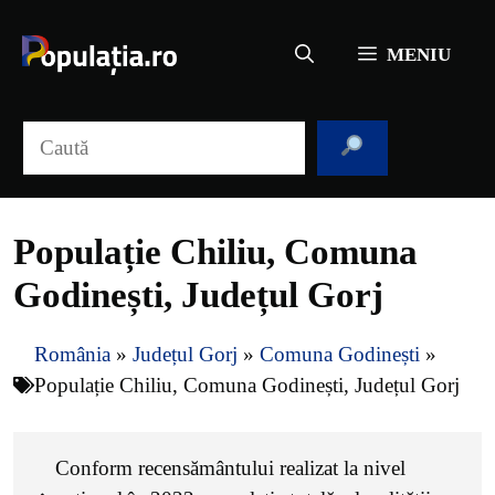
Sari
la
MENIU
conținut
Caută
Populație Chiliu, Comuna
Godinești, Județul Gorj
România
»
Județul Gorj
»
Comuna Godinești
»
Populație Chiliu, Comuna Godinești, Județul Gorj
Conform recensământului realizat la nivel