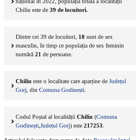
național în 2022, populația totală a localității
Chiliu este de
39
de locuitori.
Dintre cei
39
de locuitori,
18
sunt de sex
masculin, în timp ce populația de sex feminin
numără
21
de persoane.
Chiliu
este o localitate care aparține de
Județul
Gorj
, din
Comuna Godinești
.
Codul Poștal al localității
Chiliu
(
Comuna
Godinești
,
Județul Gorj
) este
217253
.