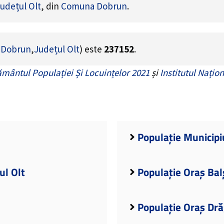
udețul Olt
, din
Comuna Dobrun
.
 Dobrun
,
Județul Olt
) este
237152
.
mântul Populației Și Locuințelor 2021
și
Institutul Națion
Populație Municipiu
ul Olt
Populație Oraș Balș
Populație Oraș Dră