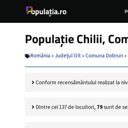
Sari
P
la
conținut
Populație Chilii, Co
România
»
Județul Olt
»
Comuna Dobrun
»
Conform recensământului realizat la nivel 
Dintre cei
137
de locuitori,
79
sunt de se