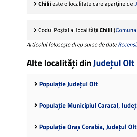
Chilii
este o localitate care aparține de
J
Codul Poștal al localității
Chilii
(
Comuna
Articolul folosește drep surse de date
Recensă
Alte localități din
Județul Olt
Populație Județul Olt
Populație Municipiul Caracal, Județ
Populație Oraș Corabia, Județul Olt