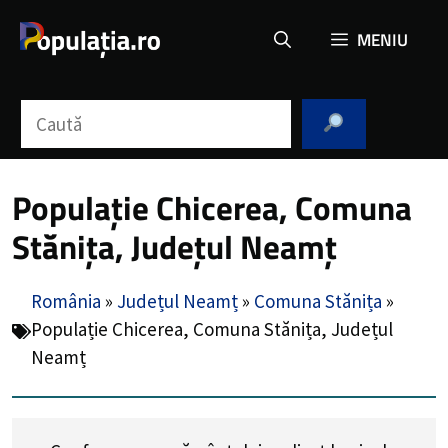
Sari
MENIU
la
conținut
Caută
Populație Chicerea, Comuna
Stănița, Județul Neamț
România
»
Județul Neamț
»
Comuna Stănița
»
Populație Chicerea, Comuna Stănița, Județul
Neamț