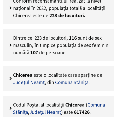
Conform recensământului realizat la nivel
național în 2022, populația totală a localității
Chicerea este de
223
de locuitori.
Dintre cei
223
de locuitori,
116
sunt de sex
masculin, în timp ce populația de sex feminin
numără
107
de persoane.
Chicerea
este o localitate care aparține de
Județul Neamț
, din
Comuna Stănița
.
Codul Poștal al localității
Chicerea
(
Comuna
Stănița
,
Județul Neamț
) este
617426
.