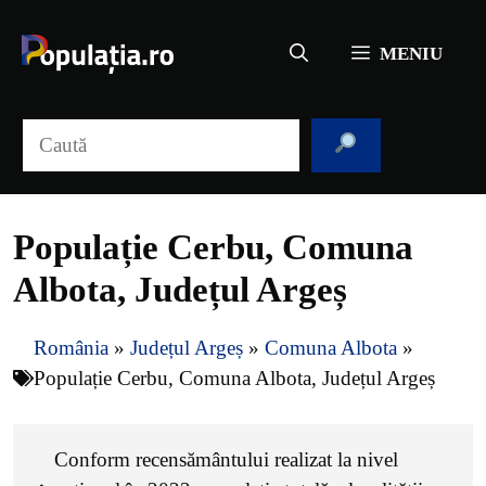
Sari
la
MENIU
conținut
Caută
Populație Cerbu, Comuna
Albota, Județul Argeș
România
»
Județul Argeș
»
Comuna Albota
»
Populație Cerbu, Comuna Albota, Județul Argeș
Conform recensământului realizat la nivel