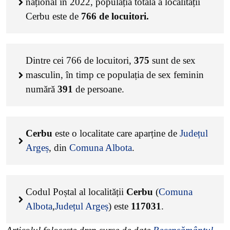
național în 2022, populația totală a localității
Cerbu este de
766
de locuitori.
Dintre cei
766
de locuitori,
375
sunt de sex
masculin, în timp ce populația de sex feminin
numără
391
de persoane.
Cerbu
este o localitate care aparține de
Județul
Argeș
, din
Comuna Albota
.
Codul Poștal al localității
Cerbu
(
Comuna
Albota
,
Județul Argeș
) este
117031
.