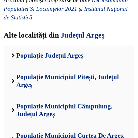
Articolul folosește drep surse de date
Recensământul
Populației Și Locuințelor 2021
și
Institutul Național
de Statistică
.
Alte localități din
Județul Argeș
Populație Județul Argeș
Populație Municipiul Pitești, Județul
Argeș
Populație Municipiul Câmpulung,
Județul Argeș
Populație Municipiul Curtea De Argeș,