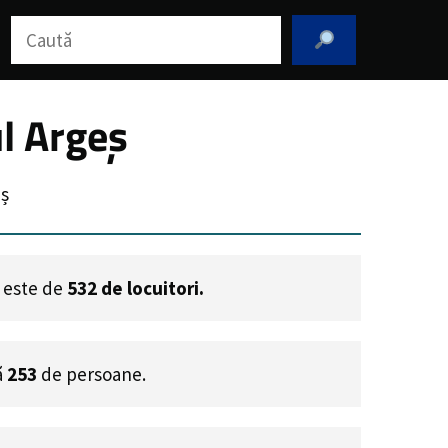
Caută
l Argeș
eș
e este de
532
de locuitori.
ă
253
de persoane.