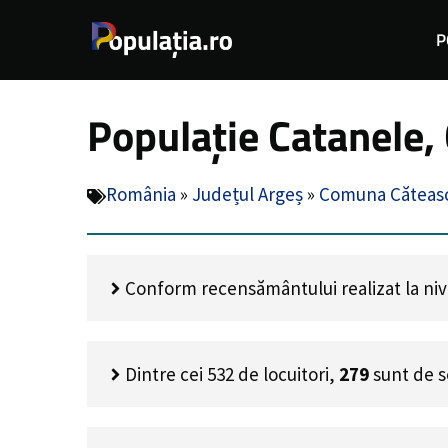
Sari
P
la
conținut
Populație Catanele,
România
»
Județul Argeș
»
Comuna Căteas
Conform recensământului realizat la nivel
Dintre cei
532
de locuitori,
279
sunt de s