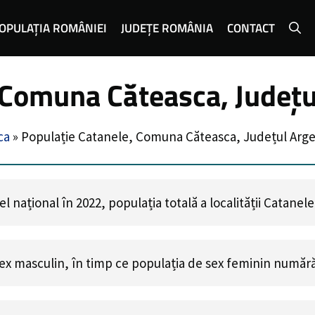
OPULAȚIA ROMÂNIEI
JUDEȚE ROMÂNIA
CONTACT
 Comuna Căteasca, Județu
ca
»
Populație Catanele, Comuna Căteasca, Județul Arg
 național în 2022, populația totală a localității Catanel
ex masculin, în timp ce populația de sex feminin număr