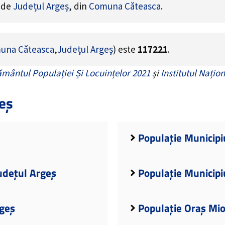
e de
Județul Argeș
, din
Comuna Căteasca
.
una Căteasca
,
Județul Argeș
) este
117221
.
mântul Populației Și Locuințelor 2021
și
Institutul Națion
eș
Populație Municipiu
udețul Argeș
Populație Municipi
rgeș
Populație Oraș Mio