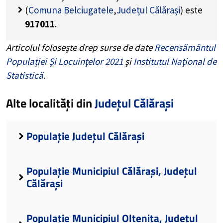
(
Comuna Belciugatele
,
Județul Călărași
) este
917011
.
Articolul folosește drep surse de date
Recensământul
Populației Și Locuințelor 2021
și
Institutul Național de
Statistică
.
Alte localități din
Județul Călărași
Populație Județul Călărași
Populație Municipiul Călărași, Județul
Călărași
Populație Municipiul Oltenița, Județul