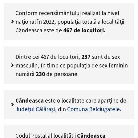
Conform recensământului realizat la nivel
național în 2022, populația totală a localității
Cândeasca este de
467
de locuitori.
Dintre cei
467
de locuitori,
237
sunt de sex
masculin, în timp ce populația de sex feminin
numără
230
de persoane.
Cândeasca
este o localitate care aparține de
Județul Călărași
, din
Comuna Belciugatele
.
Codul Poștal al localității
Cândeasca