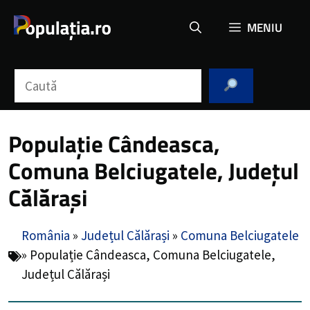
Sari
MENIU
la
conținut
Caută
Populație Cândeasca,
Comuna Belciugatele, Județul
Călărași
România
»
Județul Călărași
»
Comuna Belciugatele
»
Populație Cândeasca, Comuna Belciugatele,
Județul Călărași