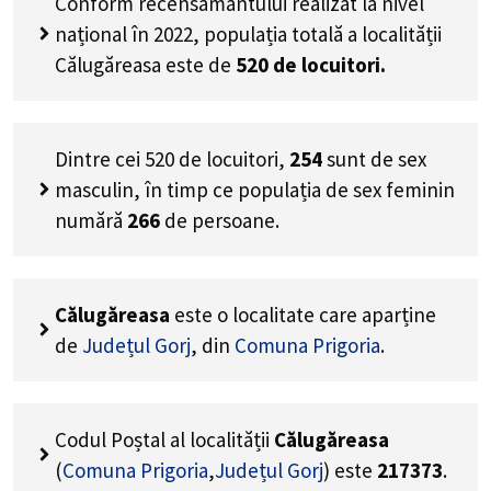
Conform recensământului realizat la nivel
național în 2022, populația totală a localității
Călugăreasa este de
520
de locuitori.
Dintre cei
520
de locuitori,
254
sunt de sex
masculin, în timp ce populația de sex feminin
numără
266
de persoane.
Călugăreasa
este o localitate care aparține
de
Județul Gorj
, din
Comuna Prigoria
.
Codul Poștal al localității
Călugăreasa
(
Comuna Prigoria
,
Județul Gorj
) este
217373
.