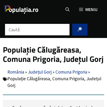
Sari
MENIU
la
conținut
Caută
Populație Călugăreasa,
Comuna Prigoria, Județul Gorj
România
»
Județul Gorj
»
Comuna Prigoria
»
Populație Călugăreasa, Comuna Prigoria, Județul
Gorj