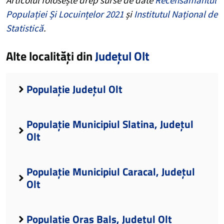
Populației Și Locuințelor 2021
și
Institutul Național de
Statistică
.
Alte localități din
Județul Olt
Populație Județul Olt
Populație Municipiul Slatina, Județul
Olt
Populație Municipiul Caracal, Județul
Olt
Populație Oraș Balș, Județul Olt