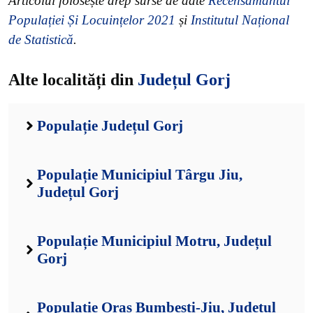
Articolul folosește drep surse de date
Recensământul
Populației Și Locuințelor 2021
și
Institutul Național
de Statistică
.
Alte localități din
Județul Gorj
Populație Județul Gorj
Populație Municipiul Târgu Jiu,
Județul Gorj
Populație Municipiul Motru, Județul
Gorj
Populație Oraș Bumbești-Jiu, Județul