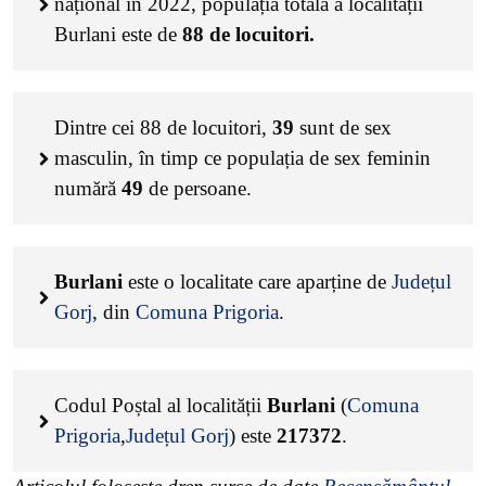
național în 2022, populația totală a localității
Burlani este de
88
de locuitori.
Dintre cei
88
de locuitori,
39
sunt de sex
masculin, în timp ce populația de sex feminin
numără
49
de persoane.
Burlani
este o localitate care aparține de
Județul
Gorj
, din
Comuna Prigoria
.
Codul Poștal al localității
Burlani
(
Comuna
Prigoria
,
Județul Gorj
) este
217372
.