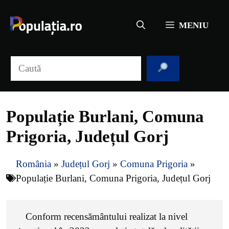
Sari
la
MENIU
conținut
Caută
Populație Burlani, Comuna
Prigoria, Județul Gorj
România
»
Județul Gorj
»
Comuna Prigoria
»
Populație Burlani, Comuna Prigoria, Județul Gorj
Conform recensământului realizat la nivel