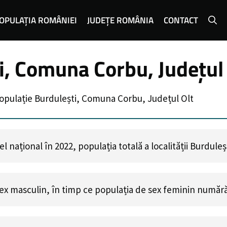
OPULAȚIA ROMÂNIEI
JUDEȚE ROMÂNIA
CONTACT
i, Comuna Corbu, Județul 
opulație Burdulești, Comuna Corbu, Județul Olt
 național în 2022, populația totală a localității Burdule
ex masculin, în timp ce populația de sex feminin număr