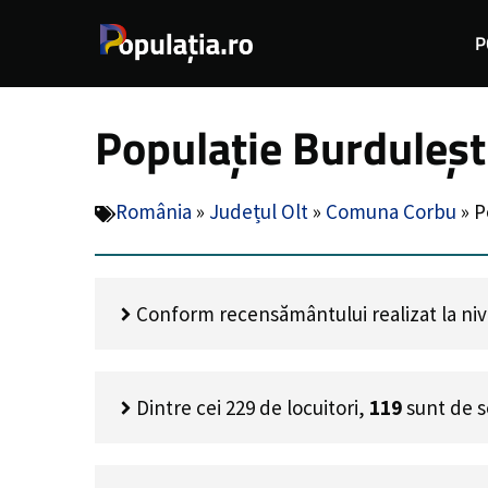
Sari
P
la
conținut
Populație Burduleșt
România
»
Județul Olt
»
Comuna Corbu
»
P
Conform recensământului realizat la nivel
Dintre cei
229
de locuitori,
119
sunt de s