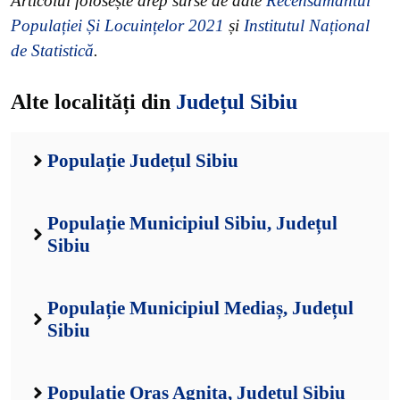
Articolul folosește drep surse de date
Recensământul
Populației Și Locuințelor 2021
și
Institutul Național
de Statistică
.
Alte localități din
Județul Sibiu
Populație Județul Sibiu
Populație Municipiul Sibiu, Județul
Sibiu
Populație Municipiul Mediaș, Județul
Sibiu
Populație Oraș Agnita, Județul Sibiu