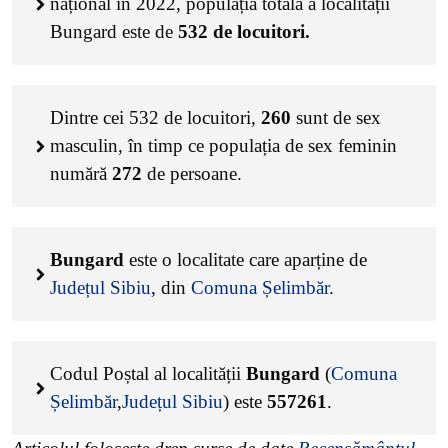
național în 2022, populația totală a localității
Bungard este de
532
de locuitori.
Dintre cei
532
de locuitori,
260
sunt de sex
masculin, în timp ce populația de sex feminin
numără
272
de persoane.
Bungard
este o localitate care aparține de
Județul Sibiu
, din
Comuna Șelimbăr
.
Codul Poștal al localității
Bungard
(
Comuna
Șelimbăr
,
Județul Sibiu
) este
557261
.