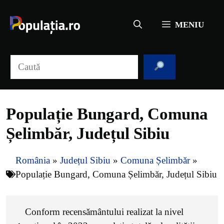
Sari
la
MENIU
conținut
Caută
Populație Bungard, Comuna
Șelimbăr, Județul Sibiu
România
»
Județul Sibiu
»
Comuna Șelimbăr
»
Populație Bungard, Comuna Șelimbăr, Județul Sibiu
Conform recensământului realizat la nivel