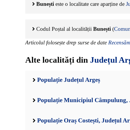
Bunești
este o localitate care aparține de
J
Codul Poștal al localității
Bunești
(
Comun
Articolul folosește drep surse de date
Recensămâ
Alte localități din
Județul Ar
Populație Județul Argeș
Populație Municipiul Câmpulung, 
Populație Oraș Costești, Județul Ar