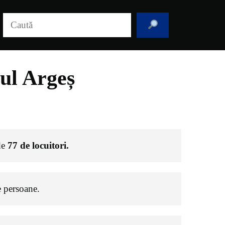
Caută
ul Argeș
 de
77
de locuitori.
 persoane.