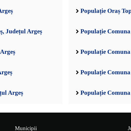
Argeș
Populație Oraș Top
ș, Județul Argeș
Populație Comuna A
 Argeș
Populație Comuna 
Argeș
Populație Comuna 
țul Argeș
Populație Comuna B
Municipii
J