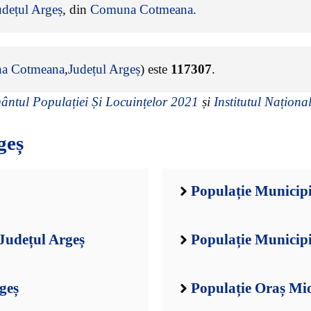
udețul Argeș
, din
Comuna Cotmeana
.
a Cotmeana
,
Județul Argeș
) este
117307
.
ntul Populației Și Locuințelor 2021
și
Institutul Național
geș
Populație Municipiu
Județul Argeș
Populație Municipi
geș
Populație Oraș Mio