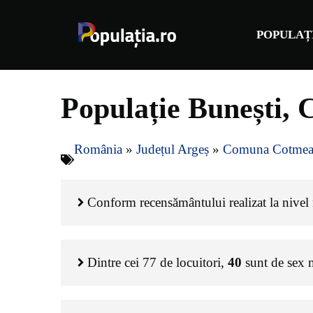
Sari
la
POPULAȚ
conținut
Populație Bunești,
România
»
Județul Argeș
»
Comuna Cotmea
Conform recensământului realizat la nivel n
Dintre cei
77
de locuitori,
40
sunt de sex 