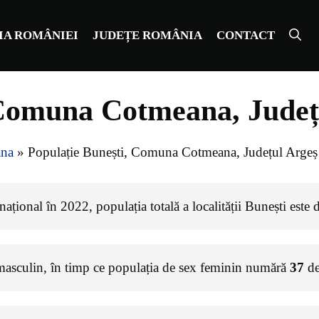
IA ROMÂNIEI
JUDEȚE ROMÂNIA
CONTACT
 Comuna Cotmeana, Județ
na
»
Populație Bunești, Comuna Cotmeana, Județul Argeș
ațional în 2022, populația totală a localității Bunești este
masculin, în timp ce populația de sex feminin numără
37
de