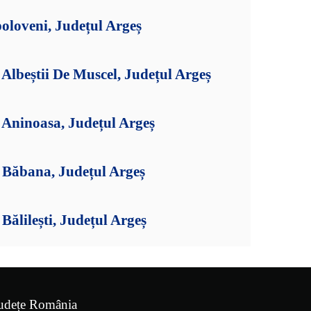
oloveni, Județul Argeș
lbeștii De Muscel, Județul Argeș
Aninoasa, Județul Argeș
Băbana, Județul Argeș
ălilești, Județul Argeș
udețe România