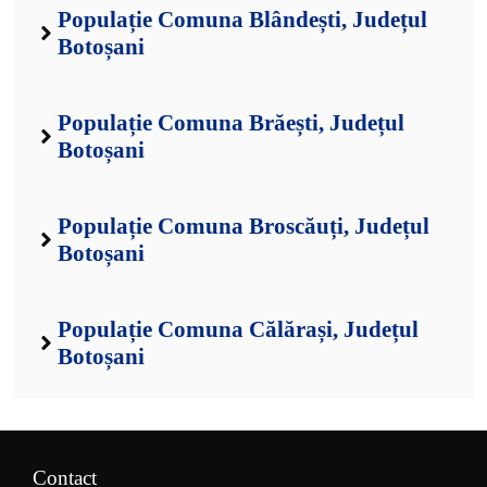
Populație Comuna Blândești, Județul
Botoșani
Populație Comuna Brăești, Județul
Botoșani
Populație Comuna Broscăuți, Județul
Botoșani
Populație Comuna Călărași, Județul
Botoșani
Contact