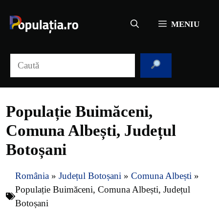
Sari
la
MENIU
conținut
Caută
Populație Buimăceni,
Comuna Albești, Județul
Botoșani
România
»
Județul Botoșani
»
Comuna Albești
»
Populație Buimăceni, Comuna Albești, Județul
Botoșani