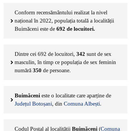
Conform recensământului realizat la nivel
național în 2022, populația totală a localității
Buimăceni este de
692
de locuitori.
Dintre cei
692
de locuitori,
342
sunt de sex
masculin, în timp ce populația de sex feminin
numără
350
de persoane.
Buimăceni
este o localitate care aparține de
Județul Botoșani
, din
Comuna Albești
.
Codul Poștal al localității
Buimăceni
(
Comuna