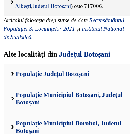
Albești
,
Județul Botoșani
) este
717006
.
Articolul folosește drep surse de date
Recensământul
Populației Și Locuințelor 2021
și
Institutul Național
de Statistică
.
Alte localități din
Județul Botoșani
Populație Județul Botoșani
Populație Municipiul Botoșani, Județul
Botoșani
Populație Municipiul Dorohoi, Județul
Botoșani