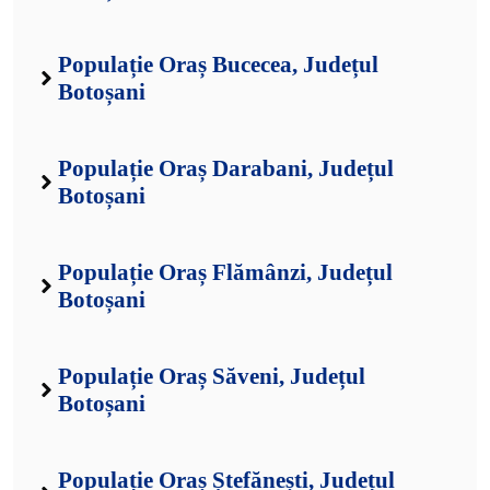
Populație Oraș Bucecea, Județul
Botoșani
Populație Oraș Darabani, Județul
Botoșani
Populație Oraș Flămânzi, Județul
Botoșani
Populație Oraș Săveni, Județul
Botoșani
Populație Oraș Ștefănești, Județul