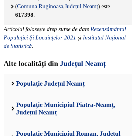
(
Comuna Ruginoasa
,
Județul Neamț
) este
617398
.
Articolul folosește drep surse de date
Recensământul
Populației Și Locuințelor 2021
și
Institutul Național
de Statistică
.
Alte localități din
Județul Neamț
Populație Județul Neamț
Populație Municipiul Piatra-Neamț,
Județul Neamț
Populație Municipiul Roman, Județul