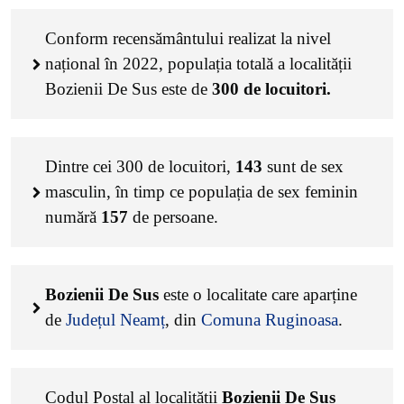
Conform recensământului realizat la nivel
național în 2022, populația totală a localității
Bozienii De Sus este de
300
de locuitori.
Dintre cei
300
de locuitori,
143
sunt de sex
masculin, în timp ce populația de sex feminin
numără
157
de persoane.
Bozienii De Sus
este o localitate care aparține
de
Județul Neamț
, din
Comuna Ruginoasa
.
Codul Poștal al localității
Bozienii De Sus