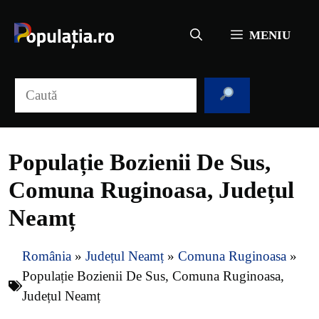
Sari
la
MENIU
conținut
Caută
Populație Bozienii De Sus,
Comuna Ruginoasa, Județul
Neamț
România
»
Județul Neamț
»
Comuna Ruginoasa
»
Populație Bozienii De Sus, Comuna Ruginoasa,
Județul Neamț