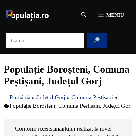
Sari
la
MENIU
conținut
Caută
Populație Boroșteni, Comuna
Peștișani, Județul Gorj
România
»
Județul Gorj
»
Comuna Peștișani
»
Populație Boroșteni, Comuna Peștișani, Județul Gorj
Conform recensământului realizat la nivel