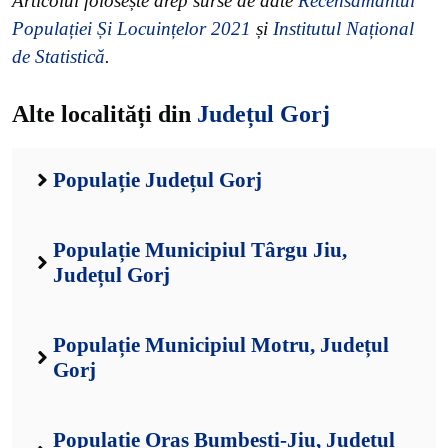
Articolul folosește drep surse de date
Recensământul
Populației Și Locuințelor 2021
și
Institutul Național
de Statistică
.
Alte localități din
Județul Gorj
Populație Județul Gorj
Populație Municipiul Târgu Jiu,
Județul Gorj
Populație Municipiul Motru, Județul
Gorj
Populație Oraș Bumbești-Jiu, Județul