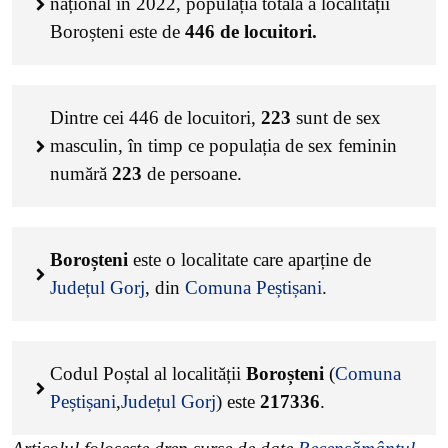
național în 2022, populația totală a localității
Boroșteni este de
446
de locuitori.
Dintre cei
446
de locuitori,
223
sunt de sex
masculin, în timp ce populația de sex feminin
numără
223
de persoane.
Boroșteni
este o localitate care aparține de
Județul Gorj
, din
Comuna Peștișani
.
Codul Poștal al localității
Boroșteni
(
Comuna
Peștișani
,
Județul Gorj
) este
217336
.