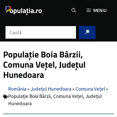
Sari
MENIU
la
conținut
Caută
Populație Boia Bârzii,
Comuna Vețel, Județul
Hunedoara
România
»
Județul Hunedoara
»
Comuna Vețel
»
Populație Boia Bârzii, Comuna Vețel, Județul
Hunedoara