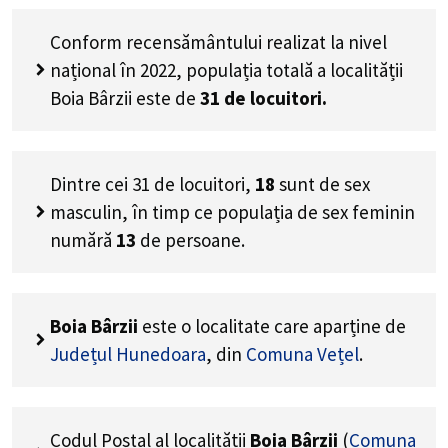
Conform recensământului realizat la nivel
național în 2022, populația totală a localității
Boia Bârzii este de
31
de locuitori.
Dintre cei
31
de locuitori,
18
sunt de sex
masculin, în timp ce populația de sex feminin
numără
13
de persoane.
Boia Bârzii
este o localitate care aparține de
Județul Hunedoara
, din
Comuna Vețel
.
Codul Poștal al localității
Boia Bârzii
(
Comuna