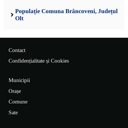
Populație Comuna Brâncoveni, Județul
Olt
Contact
Confidențialitate și Cookies
Municipii
Orașe
Comune
Sate