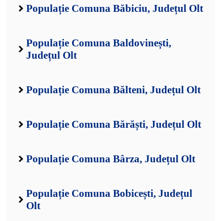
Populație Comuna Băbiciu, Județul Olt
Populație Comuna Baldovinești,
Județul Olt
Populație Comuna Bălteni, Județul Olt
Populație Comuna Bărăști, Județul Olt
Populație Comuna Bârza, Județul Olt
Populație Comuna Bobicești, Județul
Olt