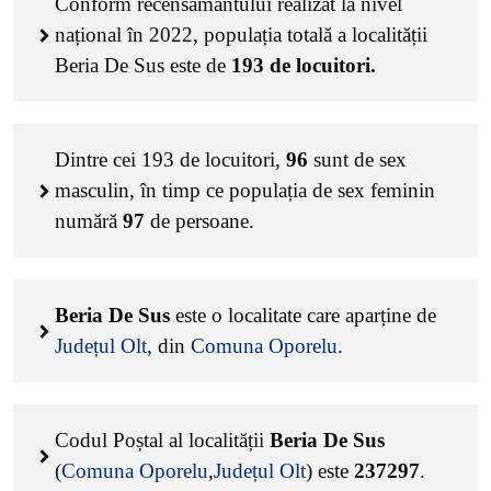
Conform recensământului realizat la nivel
național în 2022, populația totală a localității
Beria De Sus este de
193
de locuitori.
Dintre cei
193
de locuitori,
96
sunt de sex
masculin, în timp ce populația de sex feminin
numără
97
de persoane.
Beria De Sus
este o localitate care aparține de
Județul Olt
, din
Comuna Oporelu
.
Codul Poștal al localității
Beria De Sus
(
Comuna Oporelu
,
Județul Olt
) este
237297
.