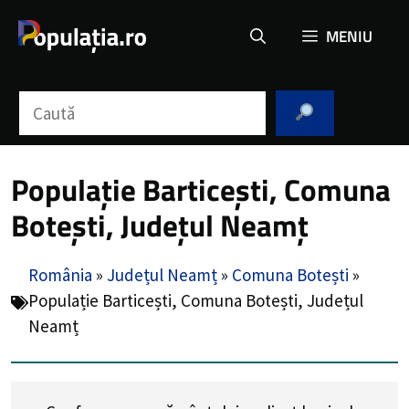
Sari
MENIU
la
conținut
Caută
Populație Barticești, Comuna
Botești, Județul Neamț
România
»
Județul Neamț
»
Comuna Botești
»
Populație Barticești, Comuna Botești, Județul
Neamț