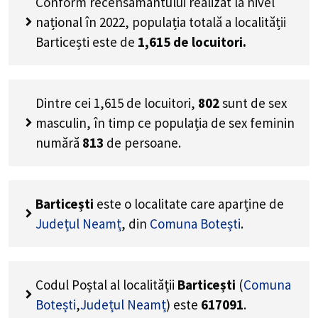
Conform recensământului realizat la nivel
național în 2022, populația totală a localității
Barticești este de
1,615
de locuitori.
Dintre cei
1,615
de locuitori,
802
sunt de sex
masculin, în timp ce populația de sex feminin
numără
813
de persoane.
Barticești
este o localitate care aparține de
Județul Neamț
, din
Comuna Botești
.
Codul Poștal al localității
Barticești
(
Comuna
Botești
,
Județul Neamț
) este
617091
.