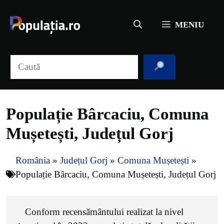
Sari
la
MENIU
conținut
Caută
Populație Bârcaciu, Comuna
Mușetești, Județul Gorj
România
»
Județul Gorj
»
Comuna Mușetești
»
Populație Bârcaciu, Comuna Mușetești, Județul Gorj
Conform recensământului realizat la nivel