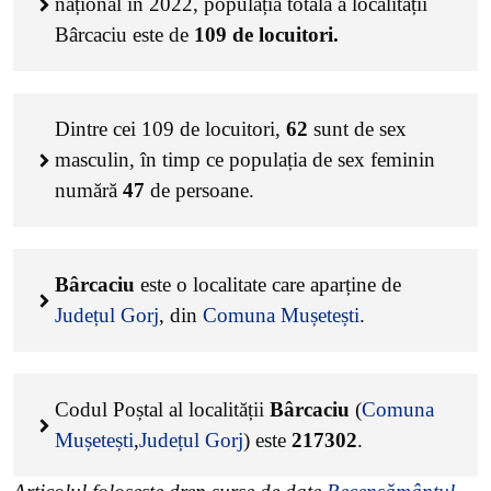
național în 2022, populația totală a localității
Bârcaciu este de
109
de locuitori.
Dintre cei
109
de locuitori,
62
sunt de sex
masculin, în timp ce populația de sex feminin
numără
47
de persoane.
Bârcaciu
este o localitate care aparține de
Județul Gorj
, din
Comuna Mușetești
.
Codul Poștal al localității
Bârcaciu
(
Comuna
Mușetești
,
Județul Gorj
) este
217302
.