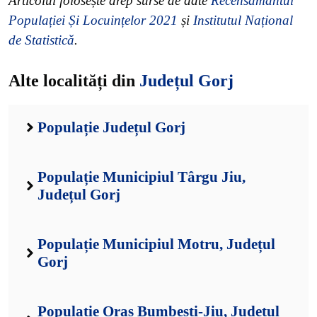
Articolul folosește drep surse de date
Recensământul
Populației Și Locuințelor 2021
și
Institutul Național
de Statistică
.
Alte localități din
Județul Gorj
Populație Județul Gorj
Populație Municipiul Târgu Jiu,
Județul Gorj
Populație Municipiul Motru, Județul
Gorj
Populație Oraș Bumbești-Jiu, Județul