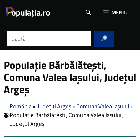
Sari
MENIU
la
conținut
Caută
Populație Bărbălătești,
Comuna Valea Iașului, Județul
Argeș
România
»
Județul Argeș
»
Comuna Valea Iașului
»
Populație Bărbălătești, Comuna Valea Iașului,
Județul Argeș