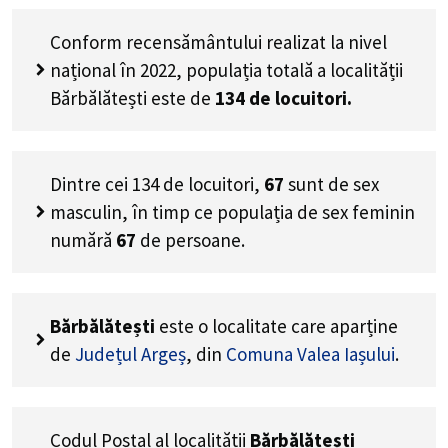
Conform recensământului realizat la nivel
național în 2022, populația totală a localității
Bărbălătești este de
134
de locuitori.
Dintre cei
134
de locuitori,
67
sunt de sex
masculin, în timp ce populația de sex feminin
numără
67
de persoane.
Bărbălătești
este o localitate care aparține
de
Județul Argeș
, din
Comuna Valea Iașului
.
Codul Poștal al localității
Bărbălătești