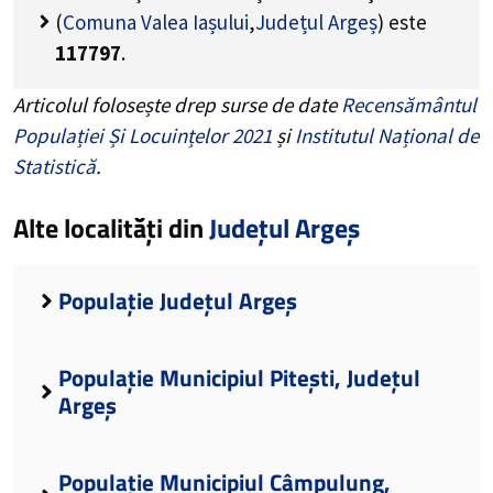
(
Comuna Valea Iașului
,
Județul Argeș
) este
117797
.
Articolul folosește drep surse de date
Recensământul
Populației Și Locuințelor 2021
și
Institutul Național de
Statistică
.
Alte localități din
Județul Argeș
Populație Județul Argeș
Populație Municipiul Pitești, Județul
Argeș
Populație Municipiul Câmpulung,