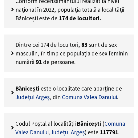
Conform recensământului realizat la nivel
național în 2022, populația totală a localității
Bănicești este de
174
de locuitori.
Dintre cei
174
de locuitori,
83
sunt de sex
masculin, în timp ce populația de sex feminin
numără
91
de persoane.
Bănicești
este o localitate care aparține de
Județul Argeș
, din
Comuna Valea Danului
.
Codul Poștal al localității
Bănicești
(
Comuna
Valea Danului
,
Județul Argeș
) este
117791
.