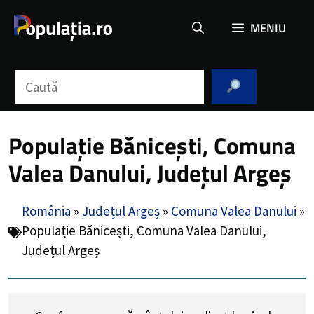
Sari
MENIU
la
conținut
Caută
Populație Bănicești, Comuna
Valea Danului, Județul Argeș
România
»
Județul Argeș
»
Comuna Valea Danului
»
Populație Bănicești, Comuna Valea Danului,
Județul Argeș