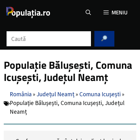
Sari
MENIU
la
conținut
Caută
Populație Bălușești, Comuna
Icușești, Județul Neamț
România
»
Județul Neamț
»
Comuna Icușești
»
Populație Bălușești, Comuna Icușești, Județul
Neamț