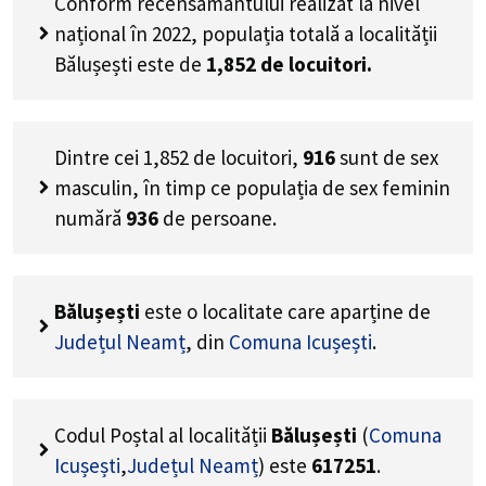
Conform recensământului realizat la nivel
național în 2022, populația totală a localității
Bălușești este de
1,852
de locuitori.
Dintre cei
1,852
de locuitori,
916
sunt de sex
masculin, în timp ce populația de sex feminin
numără
936
de persoane.
Bălușești
este o localitate care aparține de
Județul Neamț
, din
Comuna Icușești
.
Codul Poștal al localității
Bălușești
(
Comuna
Icușești
,
Județul Neamț
) este
617251
.