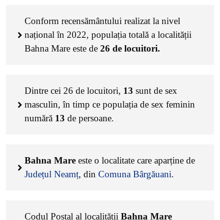
Conform recensământului realizat la nivel
național în 2022, populația totală a localității
Bahna Mare este de
26
de locuitori.
Dintre cei
26
de locuitori,
13
sunt de sex
masculin, în timp ce populația de sex feminin
numără
13
de persoane.
Bahna Mare
este o localitate care aparține de
Județul Neamț
, din
Comuna Bârgăuani
.
Codul Poștal al localității
Bahna Mare