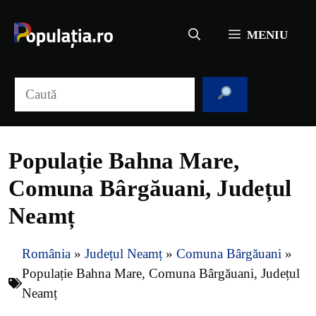
Sari
la
MENIU
conținut
Caută
Populație Bahna Mare,
Comuna Bârgăuani, Județul
Neamț
România
»
Județul Neamț
»
Comuna Bârgăuani
»
Populație Bahna Mare, Comuna Bârgăuani, Județul
Neamț