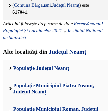
(
Comuna Bârgăuani
,
Județul Neamț
) este
617041
.
Articolul folosește drep surse de date
Recensământul
Populației Și Locuințelor 2021
și
Institutul Național
de Statistică
.
Alte localități din
Județul Neamț
Populație Județul Neamț
Populație Municipiul Piatra-Neamț,
Județul Neamț
Populație Municipiul Roman, Județul