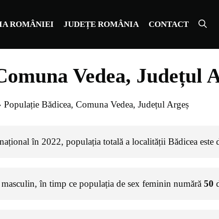
IA ROMÂNIEI
JUDEȚE ROMÂNIA
CONTACT
 Comuna Vedea, Județul 
»
Populație Bădicea, Comuna Vedea, Județul Argeș
ațional în 2022, populația totală a localității Bădicea este
 masculin, în timp ce populația de sex feminin numără
50
d