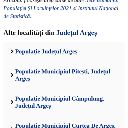
Articolul folosește drep surse de date
Recensământul
Populației Și Locuințelor 2021
și
Institutul Național
de Statistică
.
Alte localități din
Județul Argeș
Populație Județul Argeș
Populație Municipiul Pitești, Județul
Argeș
Populație Municipiul Câmpulung,
Județul Argeș
Populație Municipiul Curtea De Argeș,