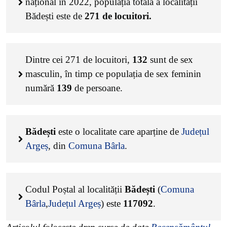
național în 2022, populația totală a localității
Bădești este de
271
de locuitori.
Dintre cei
271
de locuitori,
132
sunt de sex
masculin, în timp ce populația de sex feminin
numără
139
de persoane.
Bădești
este o localitate care aparține de
Județul
Argeș
, din
Comuna Bârla
.
Codul Poștal al localității
Bădești
(
Comuna
Bârla
,
Județul Argeș
) este
117092
.