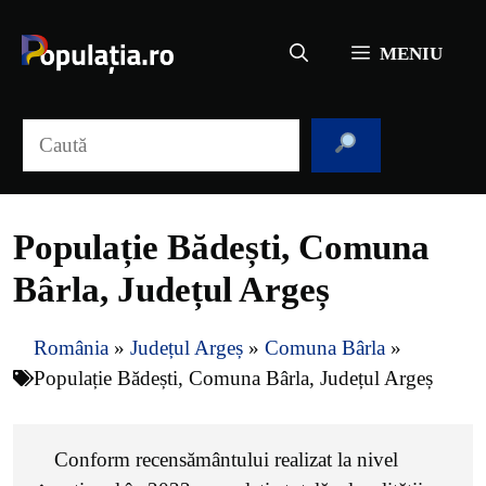
Sari
la
MENIU
conținut
Caută
Populație Bădești, Comuna
Bârla, Județul Argeș
România
»
Județul Argeș
»
Comuna Bârla
»
Populație Bădești, Comuna Bârla, Județul Argeș
Conform recensământului realizat la nivel