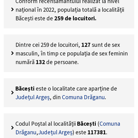
Conform recensământului realizat la nivel
național în 2022, populația totală a localității
Băcești este de
259
de locuitori.
Dintre cei
259
de locuitori,
127
sunt de sex
masculin, în timp ce populația de sex feminin
numără
132
de persoane.
Băcești
este o localitate care aparține de
Județul Argeș
, din
Comuna Drăganu
.
Codul Poștal al localității
Băcești
(
Comuna
Drăganu
,
Județul Argeș
) este
117381
.