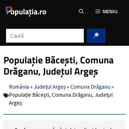
Sari
MENIU
la
conținut
Caută
Populație Băcești, Comuna
Drăganu, Județul Argeș
România
»
Județul Argeș
»
Comuna Drăganu
»
Populație Băcești, Comuna Drăganu, Județul
Argeș