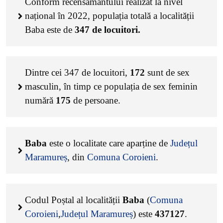
Conform recensământului realizat la nivel
național în 2022, populația totală a localității
Baba este de
347
de locuitori.
Dintre cei
347
de locuitori,
172
sunt de sex
masculin, în timp ce populația de sex feminin
numără
175
de persoane.
Baba
este o localitate care aparține de
Județul
Maramureș
, din
Comuna Coroieni
.
Codul Poștal al localității
Baba
(
Comuna
Coroieni
,
Județul Maramureș
) este
437127
.