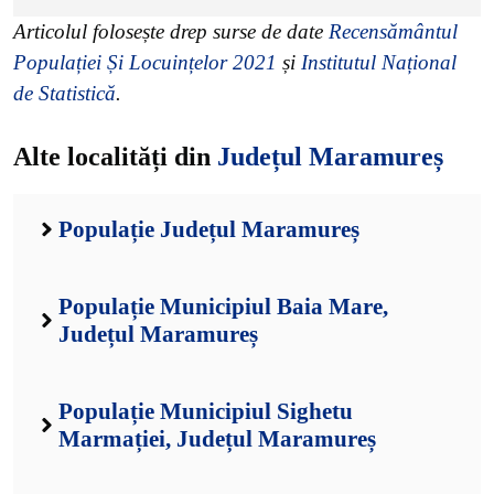
Articolul folosește drep surse de date
Recensământul
Populației Și Locuințelor 2021
și
Institutul Național
de Statistică
.
Alte localități din
Județul Maramureș
Populație Județul Maramureș
Populație Municipiul Baia Mare,
Județul Maramureș
Populație Municipiul Sighetu
Marmației, Județul Maramureș