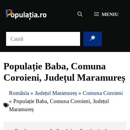
Sari
la
MENIU
conținut
Caută
Populație Baba, Comuna
Coroieni, Județul Maramureș
România
»
Județul Maramureș
»
Comuna Coroieni
»
Populație Baba, Comuna Coroieni, Județul
Maramureș