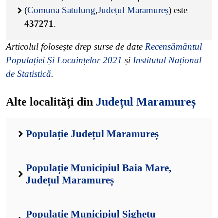
(
Comuna Satulung
,
Județul Maramureș
) este
437271
.
Articolul folosește drep surse de date
Recensământul
Populației Și Locuințelor 2021
și
Institutul Național
de Statistică
.
Alte localități din
Județul Maramureș
Populație Județul Maramureș
Populație Municipiul Baia Mare,
Județul Maramureș
Populație Municipiul Sighetu