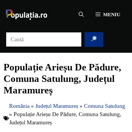
Sari
la
MENIU
conținut
Caută
Populație Arieșu De Pădure,
Comuna Satulung, Județul
Maramureș
România
»
Județul Maramureș
»
Comuna Satulung
»
Populație Arieșu De Pădure, Comuna Satulung,
Județul Maramureș