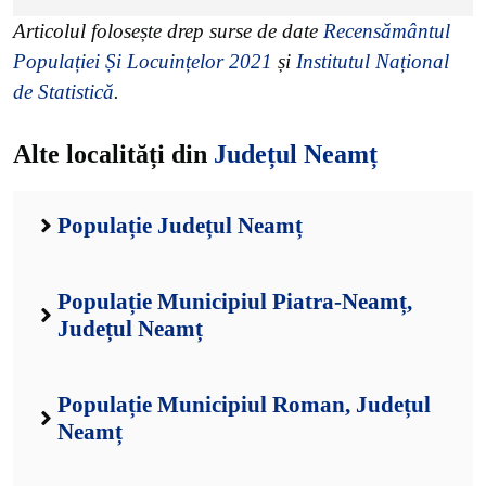
Articolul folosește drep surse de date
Recensământul
Populației Și Locuințelor 2021
și
Institutul Național
de Statistică
.
Alte localități din
Județul Neamț
Populație Județul Neamț
Populație Municipiul Piatra-Neamț,
Județul Neamț
Populație Municipiul Roman, Județul
Neamț