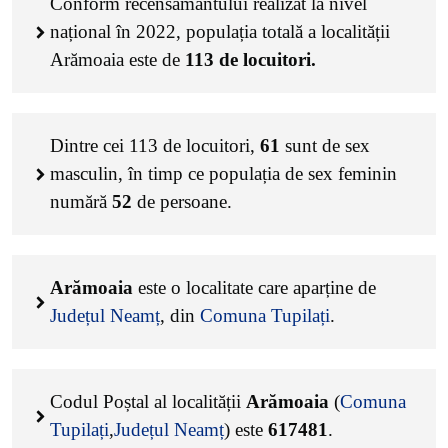
Conform recensământului realizat la nivel
național în 2022, populația totală a localității
Arămoaia este de
113
de locuitori.
Dintre cei
113
de locuitori,
61
sunt de sex
masculin, în timp ce populația de sex feminin
numără
52
de persoane.
Arămoaia
este o localitate care aparține de
Județul Neamț
, din
Comuna Tupilați
.
Codul Poștal al localității
Arămoaia
(
Comuna
Tupilați
,
Județul Neamț
) este
617481
.