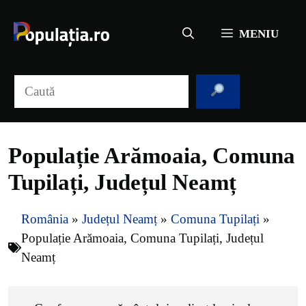
Sari
la
MENIU
conținut
Caută
Populație Arămoaia, Comuna
Tupilați, Județul Neamț
România
»
Județul Neamț
»
Comuna Tupilați
»
Populație Arămoaia, Comuna Tupilați, Județul
Neamț