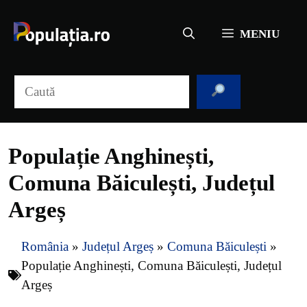
Sari
la
MENIU
conținut
Caută
Populație Anghinești,
Comuna Băiculești, Județul
Argeș
România
»
Județul Argeș
»
Comuna Băiculești
»
Populație Anghinești, Comuna Băiculești, Județul
Argeș