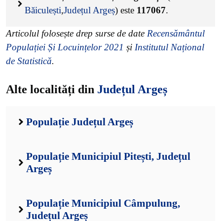
Băiculești
,
Județul Argeș
) este
117067
.
Articolul folosește drep surse de date
Recensământul
Populației Și Locuințelor 2021
și
Institutul Național
de Statistică
.
Alte localități din
Județul Argeș
Populație Județul Argeș
Populație Municipiul Pitești, Județul
Argeș
Populație Municipiul Câmpulung,
Județul Argeș