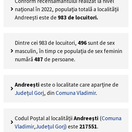
Conform recensământului realizat la nivel
național în 2022, populația totală a localității
Andreești este de
983
de locuitori.
Dintre cei
983
de locuitori,
496
sunt de sex
masculin, în timp ce populația de sex feminin
numără
487
de persoane.
Andreești
este o localitate care aparține de
Județul Gorj
, din
Comuna Vladimir
.
Codul Poștal al localității
Andreești
(
Comuna
Vladimir
,
Județul Gorj
) este
217551
.