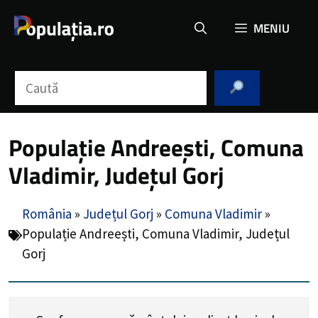
Sari
MENIU
la
conținut
Caută
Populație Andreești, Comuna
Vladimir, Județul Gorj
România
»
Județul Gorj
»
Comuna Vladimir
»
Populație Andreești, Comuna Vladimir, Județul
Gorj