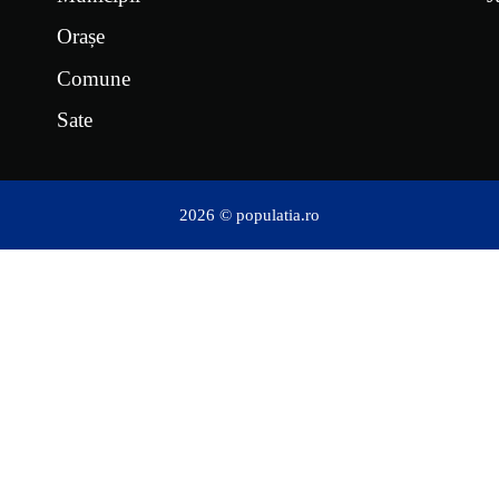
Orașe
Comune
Sate
2026 © populatia.ro