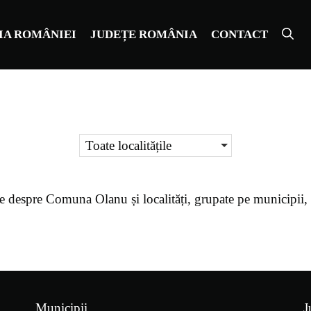
IA ROMÂNIEI
JUDEȚE ROMÂNIA
CONTACT
Toate localitățile
e despre
Comuna Olanu
și localități, grupate pe municipii
Municipii
J