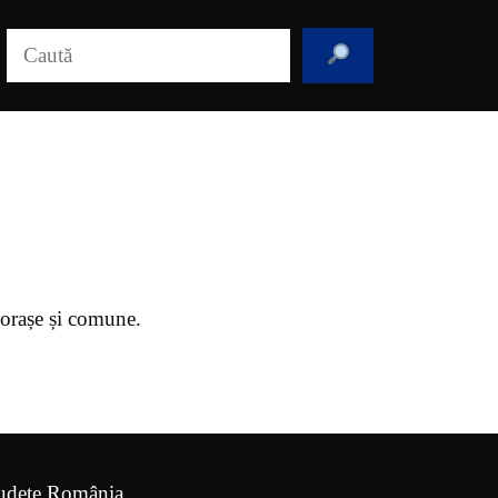
Caută
, orașe și comune.
udețe România