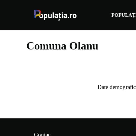
Sari
la
POPULAȚ
conținut
Comuna Olanu
Date demografic
Contact