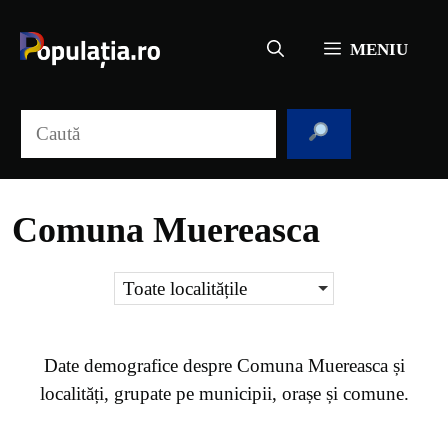
Sari
la
MENIU
conținut
Caută
Comuna Muereasca
Toate localitățile
Date demografice despre
Comuna Muereasca
și
localități, grupate pe municipii, orașe și comune.