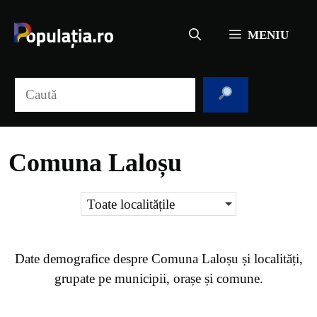
Sari
la
MENIU
conținut
Caută
Comuna Laloșu
Toate localitățile
Date demografice despre
Comuna Laloșu
și localități,
grupate pe municipii, orașe și comune.