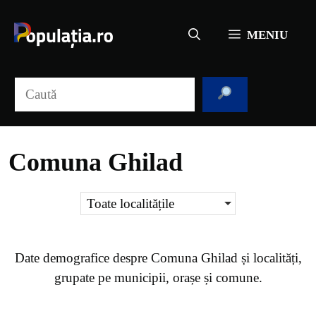
Sari
la
MENIU
conținut
Caută
Comuna Ghilad
Toate localitățile
Date demografice despre
Comuna Ghilad
și localități,
grupate pe municipii, orașe și comune.