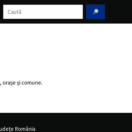
Caută
i, orașe și comune.
udețe România