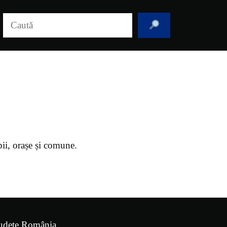
Caută
pii, orașe și comune.
udețe România