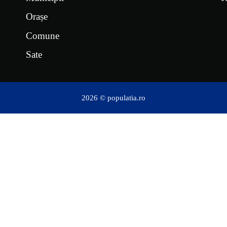
Orașe
Comune
Sate
2026 © populatia.ro