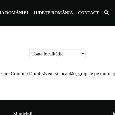
IA ROMÂNIEI
JUDEȚE ROMÂNIA
CONTACT
Toate localitățile
espre
Comuna Dumbrăveni
și localități, grupate pe munici
Municipii
J