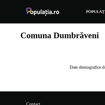
Sari
la
POPULAȚ
conținut
Comuna Dumbrăveni
Date demografice d
Contact