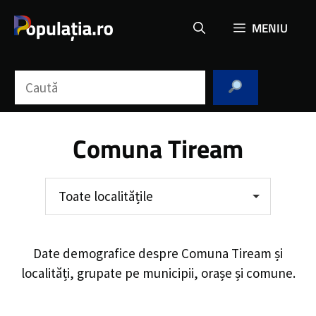
Sari
MENIU
la
conținut
Caută
Comuna Tiream
Toate localitățile
Date demografice despre
Comuna Tiream
și
localități, grupate pe municipii, orașe și comune.