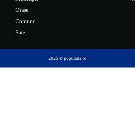
Orașe
Comune
Sate
2026 © populatia.ro