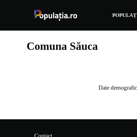
Sari
la
POPULAȚ
conținut
Comuna Săuca
Date demografic
Contact