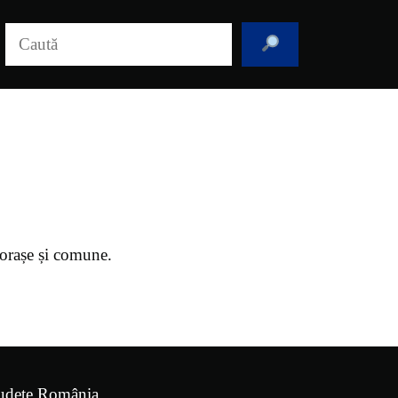
Caută
, orașe și comune.
udețe România