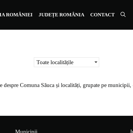
IA ROMÂNIEI
JUDEȚE ROMÂNIA
CONTACT
Toate localitățile
e despre
Comuna Săuca
și localități, grupate pe municipii
Municipii
J