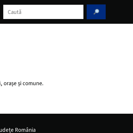
Caută
i, orașe și comune.
udețe România