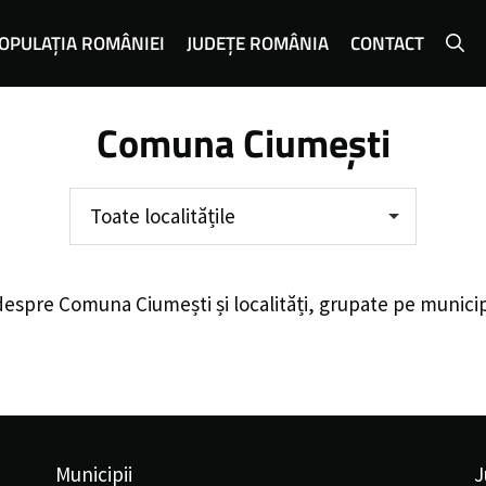
OPULAȚIA ROMÂNIEI
JUDEȚE ROMÂNIA
CONTACT
Comuna Ciumești
Toate localitățile
despre
Comuna Ciumești
și localități, grupate pe munici
Municipii
J