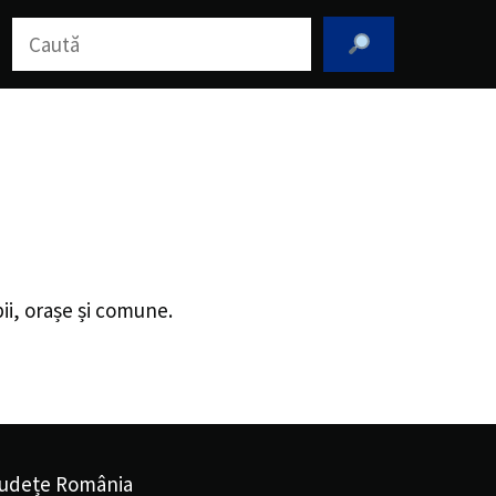
Caută
pii, orașe și comune.
udețe România