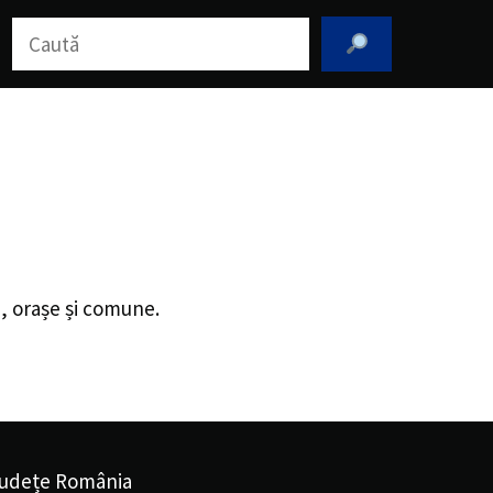
Caută
i, orașe și comune.
udețe România