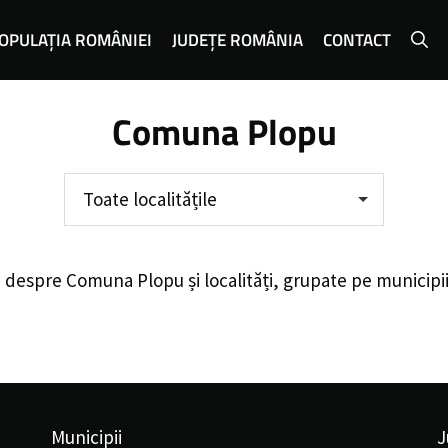
OPULAȚIA ROMÂNIEI
JUDEȚE ROMÂNIA
CONTACT
Comuna Plopu
Toate localitățile
e despre
Comuna Plopu
și localități, grupate pe municipi
Municipii
J