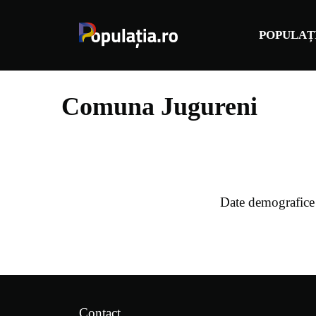
Sari
la
POPULAȚ
conținut
Comuna Jugureni
Date demografice
Contact