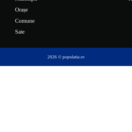
Orașe
Comune
Sate
2026 © populatia.ro