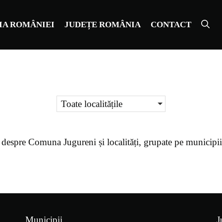
IA ROMÂNIEI
JUDEȚE ROMÂNIA
CONTACT
Toate localitățile
 despre
Comuna Jugureni
și localități, grupate pe municipi
Municipii
J