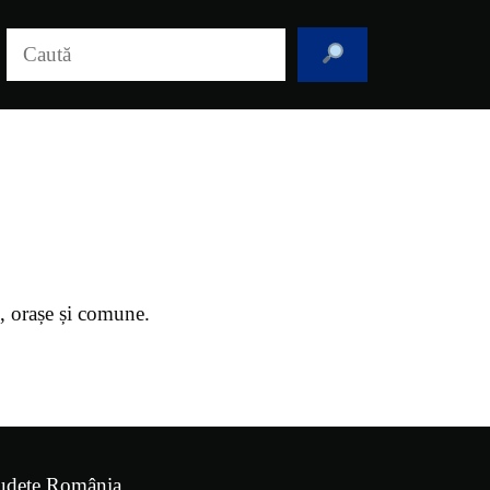
Caută
i, orașe și comune.
udețe România