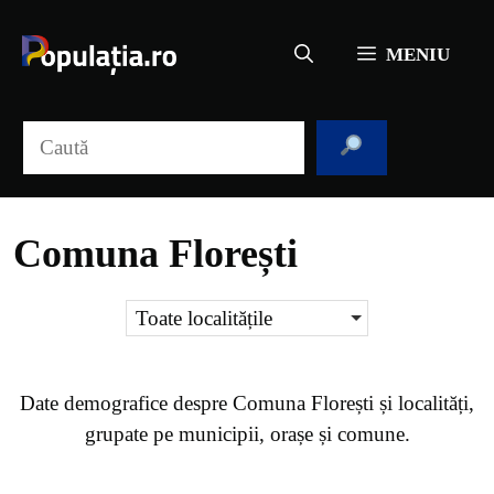
Sari
la
MENIU
conținut
Caută
Comuna Florești
Toate localitățile
Date demografice despre
Comuna Florești
și localități,
grupate pe municipii, orașe și comune.