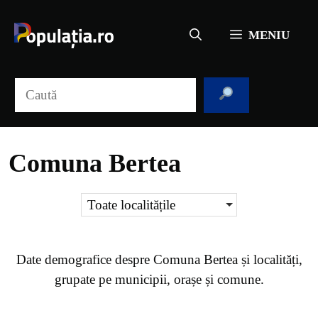
Sari
la
MENIU
conținut
Caută
Comuna Bertea
Toate localitățile
Date demografice despre
Comuna Bertea
și localități,
grupate pe municipii, orașe și comune.