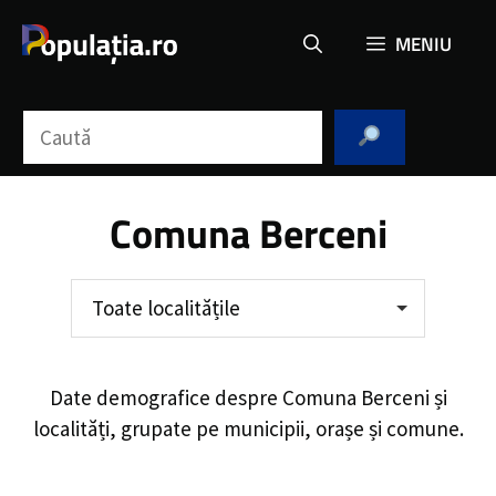
Sari
MENIU
la
conținut
Caută
Comuna Berceni
Toate localitățile
Date demografice despre
Comuna Berceni
și
localități, grupate pe municipii, orașe și comune.