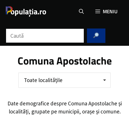
Sari
MENIU
la
conținut
Caută
Comuna Apostolache
Toate localitățile
Date demografice despre
Comuna Apostolache
și
localități, grupate pe municipii, orașe și comune.