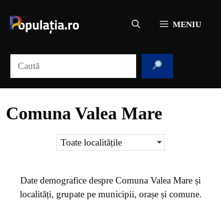
Sari
la
MENIU
conținut
Caută
Comuna Valea Mare
Toate localitățile
Date demografice despre
Comuna Valea Mare
și
localități, grupate pe municipii, orașe și comune.